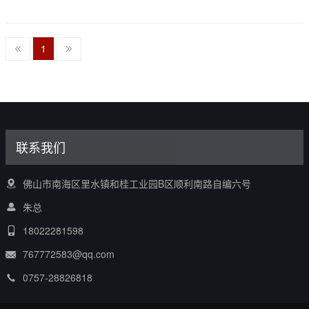
1
联系我们
佛山市南海区里水镇和桂工业园B区顺利南路自编六号
朱总
18022281598
767772583@qq.com
0757-28826818