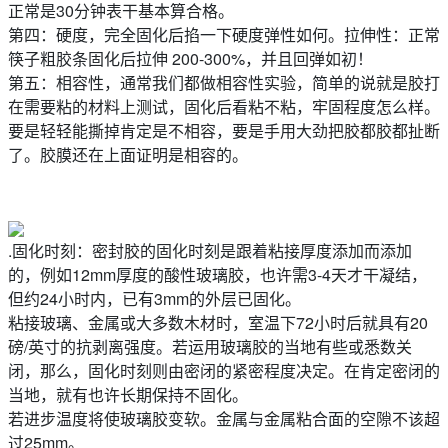
正常是30分钟表干基本算合格。
第四：硬度，完全固化后掐一下硬度弹性如何。拉伸性：正常
筷子粗胶条固化后拉伸 200-300%，并且回弹如初！
第五：相容性，通常我们都做相容性实验，简单的说就是胶打
在需要粘的材料上测试，固化后看粘不粘，牢固程度怎么样。
要是轻轻能撕掉肯定是不相容，要是手用大劲把胶都胶都扯断
了。胶膜还在上面证明是相容的。
.固化时刻：密封胶的固化时刻是跟着粘接厚度添加而添加
的，例如12mm厚度的酸性玻璃胶，也许需3-4天才干凝结，
但约24小时内，已有3mm的外层已固化。
粘接玻璃、金属或大多数木材时，室温下72小时后就具有20
磅/英寸的抗剥离强度。若运用玻璃胶的当地有些或悉数关
闭，那么，固化时刻则由密闭的紧密程度决定。在肯定密闭的
当地，就有也许长期保持不固化。
若进步温度将使玻璃胶变软。金属与金属粘合面的空隙不该超
过25mm。