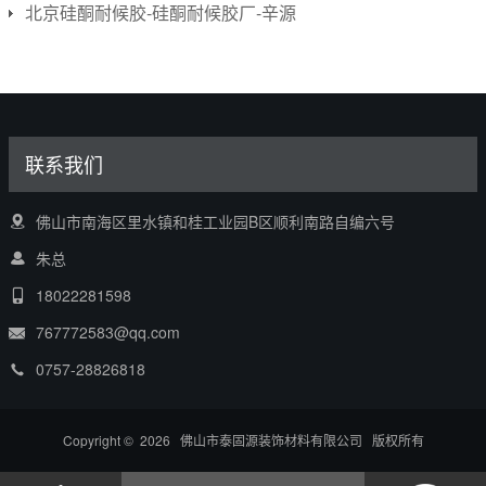
北京硅酮耐候胶-硅酮耐候胶厂-辛源
联系我们
佛山市南海区里水镇和桂工业园B区顺利南路自编六号
朱总
18022281598
767772583@qq.com
0757-28826818
Copyright © 2026 佛山市泰固源装饰材料有限公司 版权所有