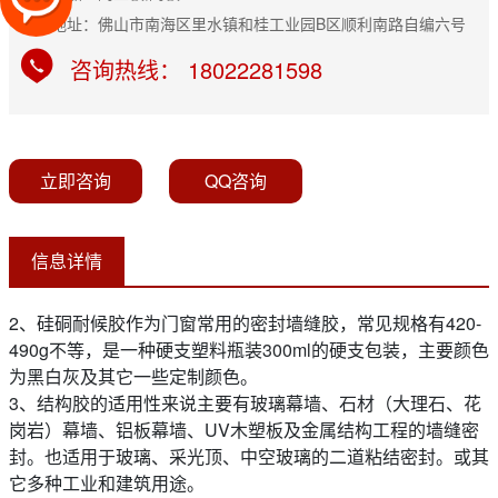
公司地址：佛山市南海区里水镇和桂工业园B区顺利南路自编六号
咨询热线： 18022281598
立即咨询
QQ咨询
信息详情
2、硅硐耐候胶作为门窗常用的密封墙缝胶，常见规格有420-
490g不等，是一种硬支塑料瓶装300ml的硬支包装，主要颜色
为黑白灰及其它一些定制颜色。
3、结构胶的适用性来说主要有玻璃幕墙、石材（大理石、花
岗岩）幕墙、铝板幕墙、UV木塑板及金属结构工程的墙缝密
封。也适用于玻璃、采光顶、中空玻璃的二道粘结密封。或其
它多种工业和建筑用途。